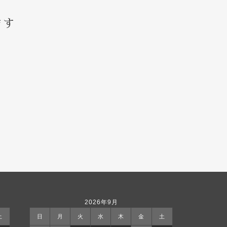
ます
2026年9月
土
日
月
火
水
木
金
土