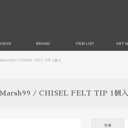
K/DVD
BRAND
ITEM LIST
ART 
Marsh99 / CHISEL FELT TIP 1個入
Marsh99 / CHISEL FELT TIP 1個
型番