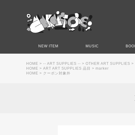
NEW ITEM
MUSIC
BOO
HOME
>
-- ART SUPPLIES --
>
OTHER ART SUPPLIES
>
HOME
>
ART ART SUPPLIES 品目
>
marker
HOME
>
クーポン対象外