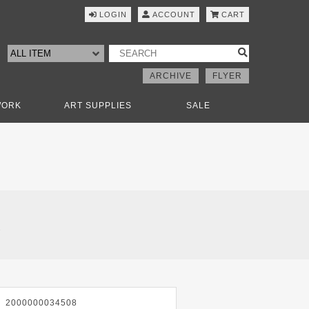
LOGIN
ACCOUNT
CART
ARCHIVE
FLYER
WORK
ART SUPPLIES
SALE
入
2000000034508