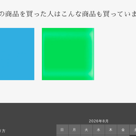
の商品を買った人はこんな商品も買ってい
2026年8月
日
月
火
水
木
金
り方