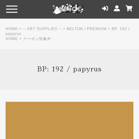
HOME
>
-- ART SUPPLIES --
>
BELTON / PREMIUM
>
BP: 192 /
papyrus
HOME
>
クーポン対象外
BP: 192 / papyrus