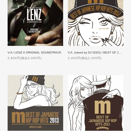
V.A / LENZ II ORIGINAL SOUNDTRACK
V.A. (mixed by DJ ISSO) / BEST OF JAPANEASE HIP HOP HITS 2012
2,800円(税込3,080円)
2,000円(税込2,200円)