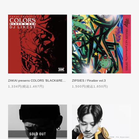
ZAKAI presens COLORS 'BLACK&RED' / DJ LIKEST
ZIPSIES / Finalize vol.3
1,334円(税込1,467円)
1,500円(税込1,650円)