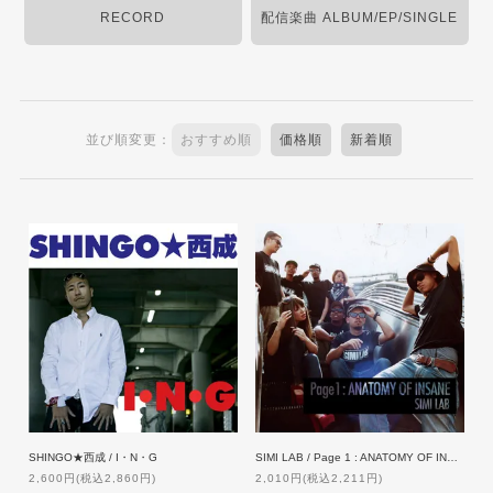
RECORD
配信楽曲 ALBUM/EP/SINGLE
並び順変更：
おすすめ順
価格順
新着順
SHINGO★西成 / I・N・G
SIMI LAB / Page 1 : ANATOMY OF INSANE
2,600円(税込2,860円)
2,010円(税込2,211円)