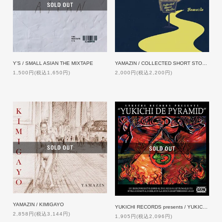
Y’S / SMALL ASIAN THE MIXTAPE
YAMAZIN / COLLECTED SHORT STORIES
1,500円(税込1,650円)
2,000円(税込2,200円)
YAMAZIN / KIMIGAYO
YUKICHI RECORDS presents / YUKICHI DE PYRAMID 【特典付】
2,858円(税込3,144円)
1,905円(税込2,096円)