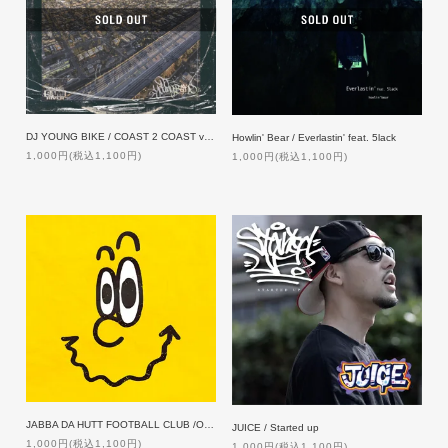
DJ YOUNG BIKE / COAST 2 COAST vol.9
Howlin' Bear / Everlastin' feat. 5lack
1,000円(税込1,100円)
1,000円(税込1,100円)
JABBA DA HUTT FOOTBALL CLUB /OFF THE WALL
JUICE / Started up
1,000円(税込1,100円)
1,000円(税込1,100円)