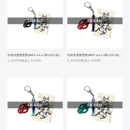
出利光度努慧甚(WAX a.k.a DELICO.8)(メタルラスタ会議)/謎裏之秘密乃不思議ノ御言
出利光度努慧甚(WAX a.k.a DELICO.8)(メタルラスタ会議)/謎裏之秘密乃不思議ノ御言 Ver.2
1,000円(税込1,100円)
1,000円(税込1,100円)