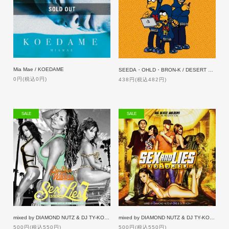
Mia Mae / KOEDAME
SEEDA・OHLD・BRON-K / DESERT RIVER
0円(税込0円)
438円(税込482円)
SALE
SALE
mixed by DIAMOND NUTZ & DJ TY-KOH / SEX & LIES 7 [50%OFF]
mixed by DIAMOND NUTZ & DJ TY-KOH / SEX & LIES 8 [50%OFF]
500円(税込550円)
500円(税込550円)