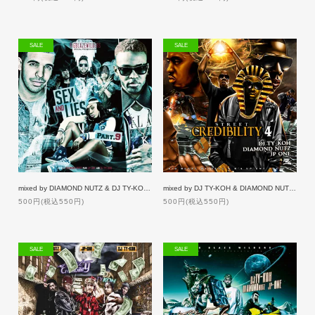
SALE
SALE
mixed by DIAMOND NUTZ & DJ TY-KOH / SEX & LIES 9 [50%OFF]
mixed by DJ TY-KOH & DIAMOND NUTZ / STREET CREDIBILITY 4 [50%OFF]
500円(税込550円)
500円(税込550円)
SALE
SALE