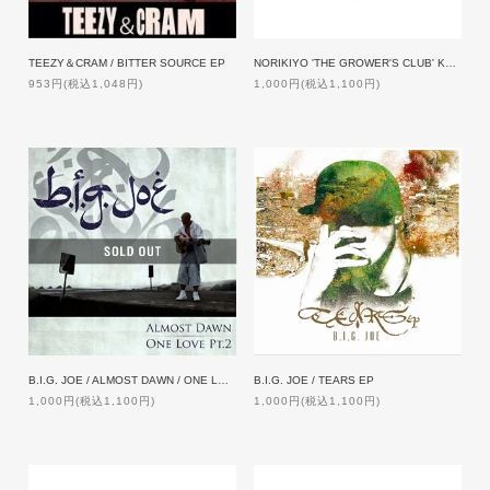
NORIKIYO 'THE GROWER'S CLUB' KEY CHAIN
TEEZY＆CRAM / BITTER SOURCE EP
1,000円(税込1,100円)
953円(税込1,048円)
B.I.G. JOE / ALMOST DAWN / ONE LOVE PT.2
B.I.G. JOE / TEARS EP
1,000円(税込1,100円)
1,000円(税込1,100円)