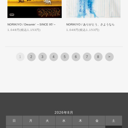
NORIKIYO / Dreamin' ～SINCE 95'～
NORIKIYO / ありがとう、さようなら
1,048円(税込1,153円)
1,048円(税込1,153円)
1
2
3
4
5
6
7
8
>
2026年8月
日
月
火
水
木
金
土