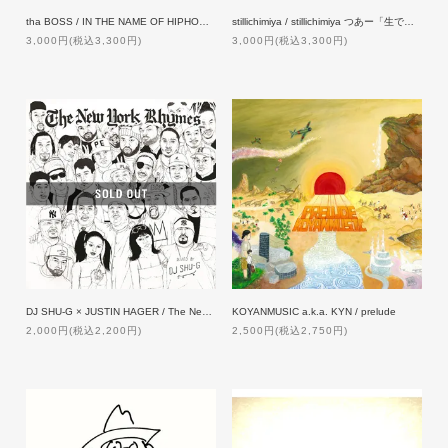
tha BOSS / IN THE NAME OF HIPHOP [通常盤]
stillichimiya / stillichimiya つあー「生でどう。」
3,000円(税込3,300円)
3,000円(税込3,300円)
DJ SHU-G × JUSTIN HAGER / The New York Rhymes
KOYANMUSIC a.k.a. KYN / prelude
2,000円(税込2,200円)
2,500円(税込2,750円)