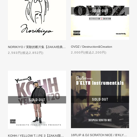
OVDZ / Destruction&Creation
NORIKIYO / 実験的断片集【ZAKAI特典付】
2,000円(税込2,200円)
2,593円(税込2,852円)
16FLIP & DJ SCRATCH NICE / B'KLYN Instrumentals
KOHH / YELLOW T△PE 3【ZAKAI限定特典付】