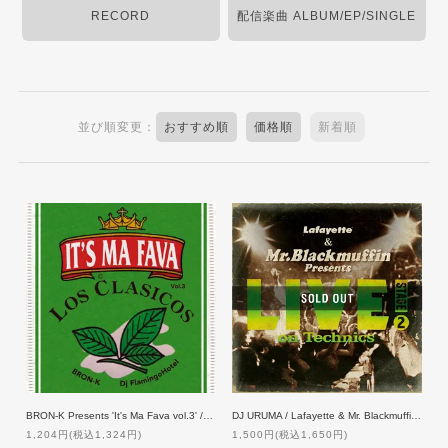
RECORD
配信楽曲 ALBUM/EP/SINGLE
並び順変更：
おすすめ順
価格順
新着順
BRON-K Presents 'It's Ma Fava vol.3' / Mixed by Dj FlamingoHotel
DJ URUMA / Lafayette & Mr. Blackmuffin Presents 『LIVE! on Technics』-STAGE 2-
1,204円(税込1,324円)
1,500円(税込1,650円)