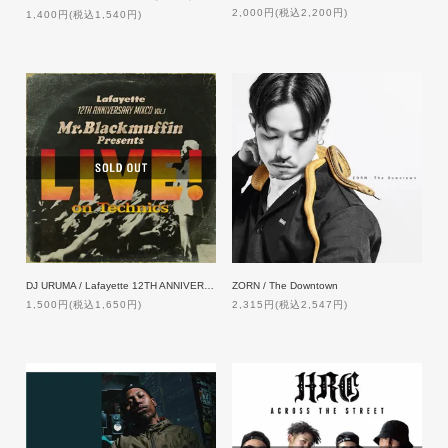
2,000円(税込2,200円)
1,400円(税込1,540円)
DJ URUMA / Lafayette 12TH ANNIVERSARY MIXCD VOL.1 LIVE! on Technics
ZORN / The Downtown
1,500円(税込1,650円)
2,315円(税込2,547円)