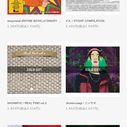
straymetal (RHYME BOYA) of DINARY DELTA FORCE / straymetabolic Ⅱ
V.A. / IITIGHT COMPILATION
1,389円(税込1,528円)
2,400円(税込2,640円)
NAGMATIC / REAL FIND vol.2
Jinmenusagi / ジメサギ
1,833円(税込2,016円)
1,852円(税込2,037円)