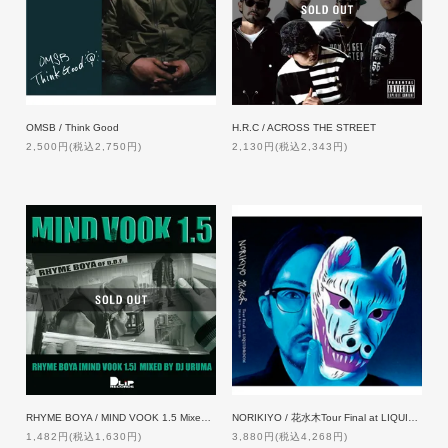
OMSB / Think Good
H.R.C / ACROSS THE STREET
2,500円(税込2,750円)
2,130円(税込2,343円)
RHYME BOYA / MIND VOOK 1.5 Mixed By DJ URUMA
NORIKIYO / 花水木Tour Final at LIQUIDROOM [2DVD]【特典付】
1,482円(税込1,630円)
3,880円(税込4,268円)