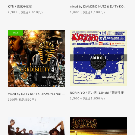
KYN / 遺伝子変革
mixed by DIAMOND NUTZ & DJ TY-KOH / SEX & LIES 4
2,381円(税込2,619円)
1,000円(税込1,100円)
SALE
NORIKIYO / 言い訳 [12inch]「限定生産」
mixed by DJ TY-KOH & DIAMOND NUTZ / STREET CREDIBILITY 4 [50%OFF]
1,500円(税込1,650円)
500円(税込550円)