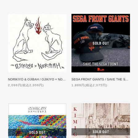
NORIKIYO & OJIBAH / OJIKIYO × NORIBAH
SEGA FRONT GIANTS / SAVE THE SEGA FRONT
2,096円(税込2,306円)
1,886円(税込2,075円)